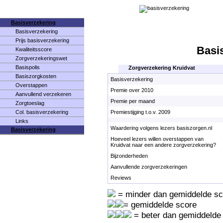
Basisverzekering
Basisverzekering
Prijs basisverzekering
Basi
Kwaliteitsscore
Zorgverzekeringswet
Basispolis
Zorgverzekering Kruidvat
Basiszorgkosten
Basisverzekering
Overstappen
Premie over 2010
Aanvullend verzekeren
Premie per maand
Zorgtoeslag
Col. basisverzekering
Premiestijging t.o.v. 2009
Links
Waardering volgens lezers basiszorgen.nl
Basisverzekering
Hoeveel lezers willen overstappen van
Kruidvat naar een andere zorgverzekering?
Bijzonderheden
Aanvullende zorgverzekeringen
Reviews
= minder dan gemiddelde sc
= gemiddelde score
= beter dan gemiddelde