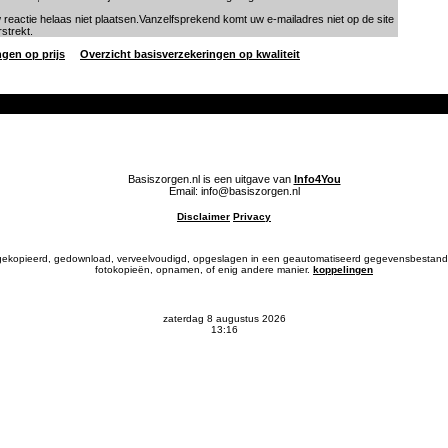
 reactie helaas niet plaatsen.Vanzelfsprekend komt uw e-mailadres niet op de site
strekt.
ngen op prijs
Overzicht basisverzekeringen op kwaliteit
Basiszorgen.nl is een uitgave van
Info4You
Email: info@basiszorgen.nl
Disclaimer
Privacy
n gekopieerd, gedownload, verveelvoudigd, opgeslagen in een geautomatiseerd gegevensbestand of
fotokopieën, opnamen, of enig andere manier.
koppelingen
zaterdag 8 augustus 2026
13:16