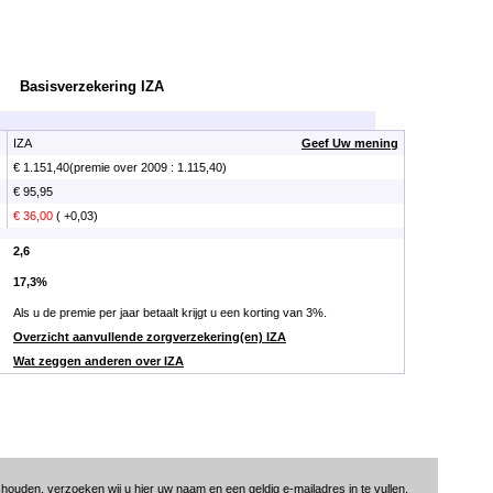
Basisverzekering IZA
IZA
Geef Uw mening
€ 1.151,40(premie over 2009 : 1.115,40)
€ 95,95
€ 36,00
( +0,03)
2,6
17,3%
Als u de premie per jaar betaalt krijgt u een korting van 3%.
Overzicht aanvullende zorgverzekering(en) IZA
Wat zeggen anderen over IZA
ouden, verzoeken wij u hier uw naam en een geldig e-mailadres in te vullen.