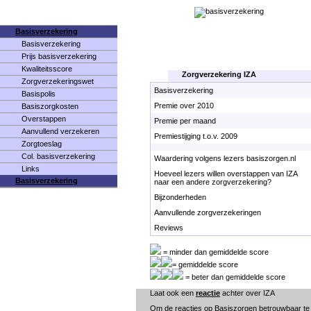
Basisverzekering
Basisverzekering
Prijs basisverzekering
Kwaliteitsscore
Zorgverzekering IZA
Zorgverzekeringswet
Basisverzekering
Basispolis
Premie over 2010
Basiszorgkosten
Overstappen
Premie per maand
Aanvullend verzekeren
Premiestijging t.o.v. 2009
Zorgtoeslag
Col. basisverzekering
Waardering volgens lezers basiszorgen.nl
Links
Hoeveel lezers willen overstappen van IZA
Basisverzekering
naar een andere zorgverzekering?
Bijzonderheden
Aanvullende zorgverzekeringen
Reviews
= minder dan gemiddelde score
= gemiddelde score
= beter dan gemiddelde score
Laat ook een
reactie
achter over IZA
Om de reacties op Basiszorgen betrouwbaar te h