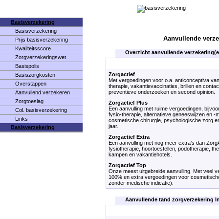
Basisverzekering
Basisverzekering
Aanvullende verze
Prijs basisverzekering
Kwaliteitsscore
Overzicht aanvullende verzekering(en
Zorgverzekeringswet
Basispolis
Zorgactief
Basiszorgkosten
Met vergoedingen voor o.a. anticonceptiva vana
Overstappen
therapie, vakantievaccinaties, brillen en conta
preventieve onderzoeken en second opinion.
Aanvullend verzekeren
Zorgtoeslag
Zorgactief Plus
Een aanvulling met ruime vergoedingen, bijvoo
Col. basisverzekering
fysio-therapie, alternatieve geneeswijzen en -
Links
cosmetische chirurgie, psychologische zorg en
jaar.
Basisverzekering
Zorgactief Extra
Een aanvulling met nog meer extra’s dan Zorg
fysiotherapie, hoortoestellen, podotherapie, th
kampen en vakantiehotels.
Zorgactief Top
Onze meest uitgebreide aanvulling. Met veel v
100% en extra vergoedingen voor cosmetische
zonder medische indicatie).
Aanvullende tand zorgverzekering In