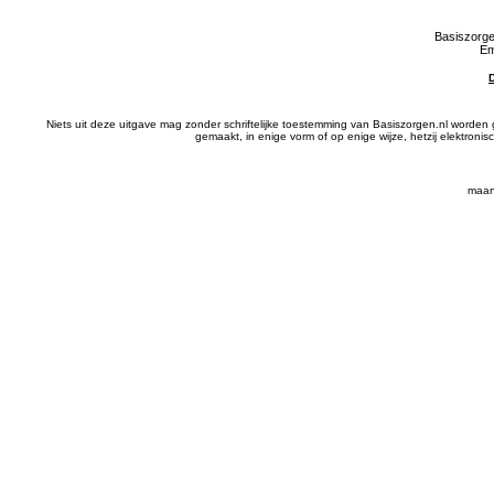
Basiszorge
Em
Niets uit deze uitgave mag zonder schriftelijke toestemming van Basiszorgen.nl wor
gemaakt, in enige vorm of op enige wijze, hetzij elektron
maan