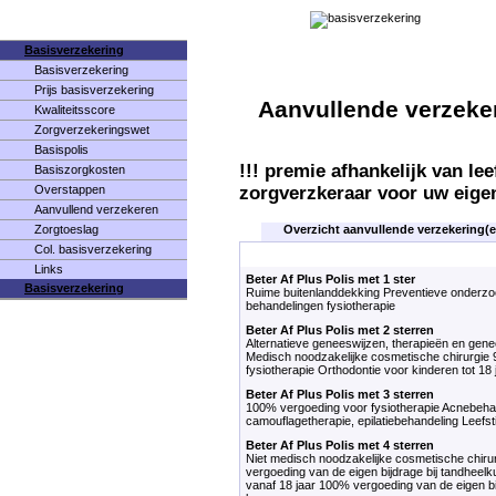
Basisverzekering
Basisverzekering
Prijs basisverzekering
Aanvullende verzeke
Kwaliteitsscore
Zorgverzekeringswet
Basispolis
!!! premie afhankelijk van le
Basiszorgkosten
Overstappen
zorgverzkeraar voor uw eigen
Aanvullend verzekeren
Overzicht aanvullende verzekering(
Zorgtoeslag
Col. basisverzekering
Links
Beter Af Plus Polis met 1 ster
Basisverzekering
Ruime buitenlanddekking Preventieve onderz
behandelingen fysiotherapie
Beter Af Plus Polis met 2 sterren
Alternatieve geneeswijzen, therapieën en gen
Medisch noodzakelijke cosmetische chirurgie 
fysiotherapie Orthodontie voor kinderen tot 18 
Beter Af Plus Polis met 3 sterren
100% vergoeding voor fysiotherapie Acnebeha
camouflagetherapie, epilatiebehandeling Leefsti
Beter Af Plus Polis met 4 sterren
Niet medisch noodzakelijke cosmetische chir
vergoeding van de eigen bijdrage bij tandheel
vanaf 18 jaar 100% vergoeding van de eigen bij