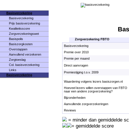
Basisverzekering
Basisverzekering
Prijs basisverzekering
Bas
Kwaliteitsscore
Zorgverzekeringswet
Basispolis
Zorgverzekering FBTO
Basiszorgkosten
Basisverzekering
Overstappen
Premie over 2010
Aanvullend verzekeren
Premie per maand
Zorgtoeslag
Col. basisverzekering
Direct aanvragen
Links
Premiestijging t.o.v. 2009
Basisverzekering
Waardering volgens lezers basiszorgen.nl
Hoeveel lezers willen overstappen van FBTO
naar een andere zorgverzekering?
Bijzonderheden
Aanvullende zorgverzekeringen
Reviews
= minder dan gemiddelde sc
= gemiddelde score