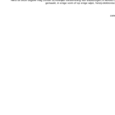
Niets uit deze uitgave mag zonder schriftelijke toestemming van Basiszorgen.nl wor
gemaakt, in enige vorm of op enige wijze, hetzij elektron
zat