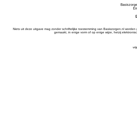
Basiszorge
Em
Niets uit deze uitgave mag zonder schriftelijke toestemming van Basiszorgen.nl wor
gemaakt, in enige vorm of op enige wijze, hetzij elektron
vr