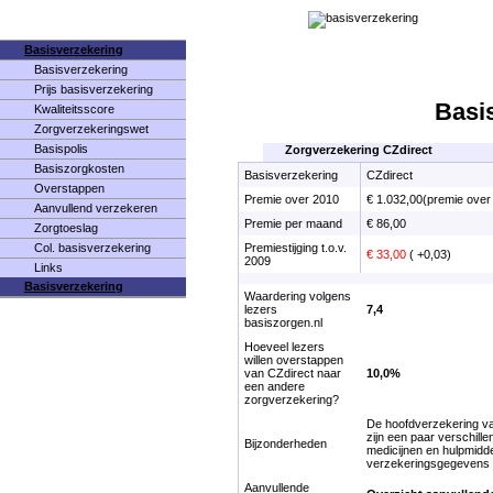
Basisverzekering
Basisverzekering
Prijs basisverzekering
Basi
Kwaliteitsscore
Zorgverzekeringswet
Basispolis
Zorgverzekering CZdirect
Basiszorgkosten
Basisverzekering
CZdirect
Overstappen
Premie over 2010
€ 1.032,00(premie over
Aanvullend verzekeren
Premie per maand
€ 86,00
Zorgtoeslag
Col. basisverzekering
Premiestijging t.o.v.
€ 33,00
( +0,03)
2009
Links
Basisverzekering
Waardering volgens
lezers
7,4
basiszorgen.nl
Hoeveel lezers
willen overstappen
van CZdirect naar
10,0%
een andere
zorgverzekering?
De hoofdverzekering van
zijn een paar verschille
Bijzonderheden
medicijnen en hulpmiddel
verzekeringsgegevens vi
Aanvullende