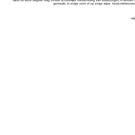
Niets uit deze uitgave mag zonder schriftelijke toestemming van Basiszorgen.nl wor
gemaakt, in enige vorm of op enige wijze, hetzij elektron
vr