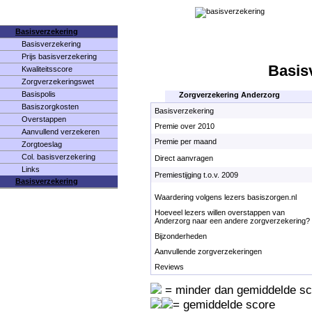
Basisverzekering
Basisverzekering
Prijs basisverzekering
Basis
Kwaliteitsscore
Zorgverzekeringswet
Basispolis
Zorgverzekering Anderzorg
Basiszorgkosten
Basisverzekering
Overstappen
Premie over 2010
Aanvullend verzekeren
Premie per maand
Zorgtoeslag
Col. basisverzekering
Direct aanvragen
Links
Premiestijging t.o.v. 2009
Basisverzekering
Waardering volgens lezers basiszorgen.nl
Hoeveel lezers willen overstappen van
Anderzorg naar een andere zorgverzekering?
Bijzonderheden
Aanvullende zorgverzekeringen
Reviews
= minder dan gemiddelde sc
= gemiddelde score